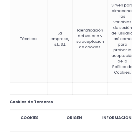
Sirven par
almacena
las
variables
de sesión
Identificación
La
del usuario
del usuario y
Técnicas
empresa,
así como
su aceptación
s.l., S.L
para
de cookies.
probar la
aceptació
de la
Política d
Cookies.
Cookies de Terceros
COOKIES
ORIGEN
INFORMACIÓN