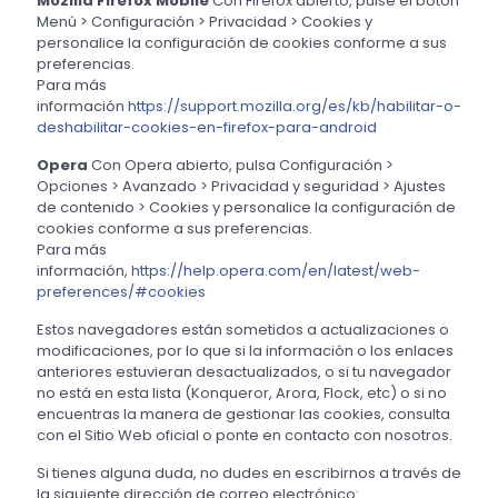
Mozilla Firefox Mobile
Con Firefox abierto, pulse el botón
Menú > Configuración > Privacidad > Cookies y
personalice la configuración de cookies conforme a sus
preferencias.
Para más
información
https://support.mozilla.org/es/kb/habilitar-o-
deshabilitar-cookies-en-firefox-para-android
Opera
Con Opera abierto, pulsa Configuración >
Opciones > Avanzado > Privacidad y seguridad > Ajustes
de contenido > Cookies y personalice la configuración de
cookies conforme a sus preferencias.
Para más
información,
https://help.opera.com/en/latest/web-
preferences/#cookies
Estos navegadores están sometidos a actualizaciones o
modificaciones, por lo que si la información o los enlaces
anteriores estuvieran desactualizados, o si tu navegador
no está en esta lista (Konqueror, Arora, Flock, etc) o si no
encuentras la manera de gestionar las cookies, consulta
con el Sitio Web oficial o ponte en contacto con nosotros.
Si tienes alguna duda, no dudes en escribirnos a través de
la siguiente dirección de correo electrónico: