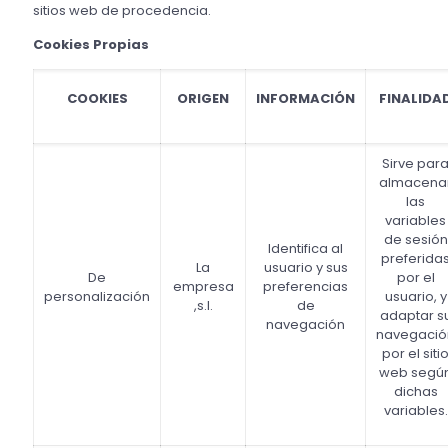
sitios web de procedencia.
Cookies Propias
COOKIES
ORIGEN
INFORMACIÓN
FINALIDA
Sirve par
almacena
las
variables
de sesión
Identifica al
preferida
La
usuario y sus
De
por el
empresa
preferencias
personalización
usuario, y
,s.l.
de
adaptar s
navegación
navegació
por el siti
web segú
dichas
variables.