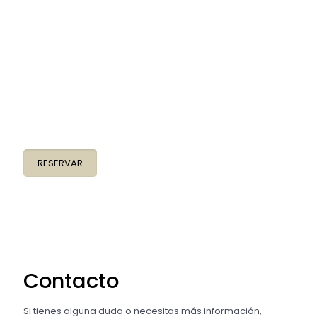
Reserva tu cita
No dejes pasar un día más sin poner solución a tus
dolencias. Reserva cita ahora.
RESERVAR
Contacto
Si tienes alguna duda o necesitas más información,